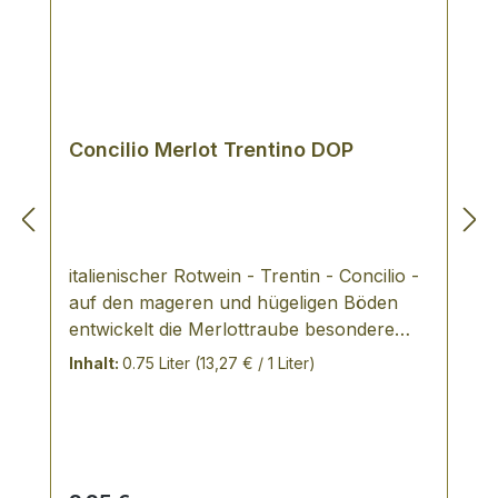
Concilio Merlot Trentino DOP
italienischer Rotwein - Trentin - Concilio -
auf den mageren und hügeligen Böden
entwickelt die Merlottraube besondere
Feinheit und Struktur, fruchtige Blume,
Inhalt:
0.75 Liter
(13,27 € / 1 Liter)
voller und harmonischer Geschmack -
AUSZEICHNUNGEN: Goldmedaille
MUNDUS VIN 2004! - Über das Weingut
Der Beginn der Concilio geht auf das Jahr
1860 zurück, als in Mori, einem kleinen