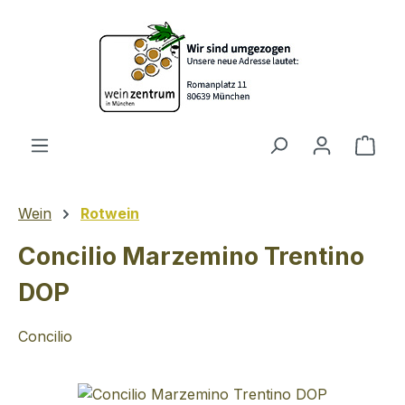
Zum Hauptinhalt springen
Ware
Wein
Rotwein
Concilio Marzemino Trentino
DOP
Concilio
Bildergalerie überspringen