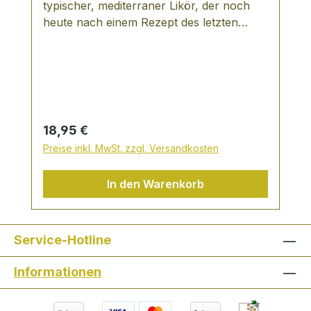
typischer, mediterraner Likör, der noch
heute nach einem Rezept des letzten
Jahrhunderts hergestellt wird. Er werden
hierfür nur ungespritzte Zitronen aus
Sizilien verwendet. Er sollte gekühlt
serviert werden als Longdrink, zu
Eiskrem, Fruchtsalat oder einfach so nach
einem guten Essen.
Regulärer Preis:
18,95 €
Preise inkl. MwSt. zzgl. Versandkosten
In den Warenkorb
Service-Hotline
Informationen