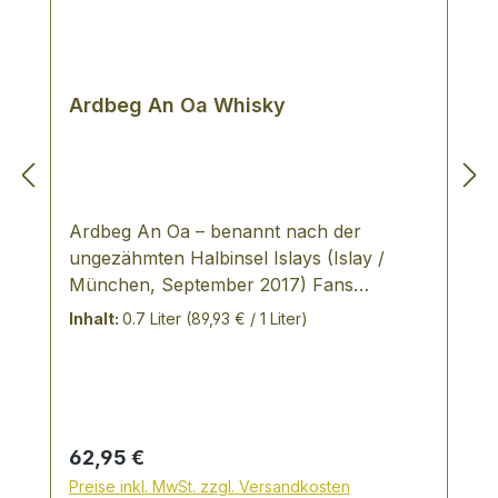
Ardbeg An Oa Whisky
Ardbeg An Oa – benannt nach der
ungezähmten Halbinsel Islays (Islay /
München, September 2017) Fans
rauchiger Single Malt Whiskys finden sich
Inhalt:
0.7 Liter
(89,93 € / 1 Liter)
zusammen: Aus dem Herz der Ardbeg
Destillerie, dem neu geschaffenen
„Gathering Room“ nimmt ein rauchig-
süßer Single Malt Gestalt an: Ardbeg An
Oa (ausgesprochen [an:oh]) ist inspiriert
Regulärer Preis:
62,95 €
von der wilden und einsamsten Ecke der
Preise inkl. MwSt. zzgl. Versandkosten