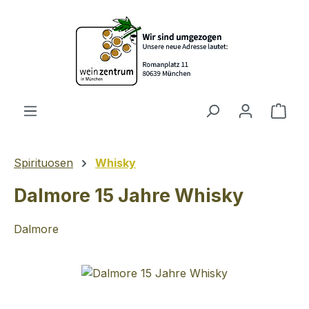
Zum Hauptinhalt springen
Ware
Spirituosen
Whisky
Dalmore 15 Jahre Whisky
Dalmore
Bildergalerie überspringen