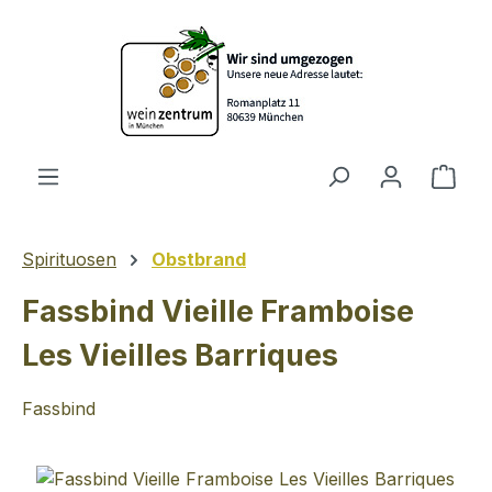
Zum Hauptinhalt springen
Ware
Spirituosen
Obstbrand
Fassbind Vieille Framboise
Les Vieilles Barriques
Fassbind
Bildergalerie überspringen