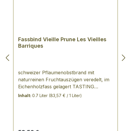
Fassbind Vieille Prune Les Vieilles
Barriques
schweizer Pflaumenobstbrand mit
naturreinen Fruchtauszügen veredelt, im
Eichenholzfass gelagert TASTING
NOTES: Klar, golden, leuchtende Farbe;
Inhalt:
0.7 Liter
(83,57 € / 1 Liter)
intensiv fruchtige Nase; sehr langer
Abgang; wunderbar fruchtig, dezenter
Barriqueton, angenehme Süße, Lagerung
auf französischer Eiche Silber Medaille
International Wine & Spirit Competition