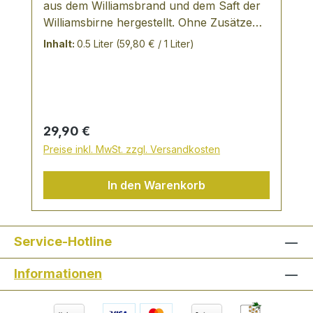
aus dem Williamsbrand und dem Saft der
Williamsbirne hergestellt. Ohne Zusätze
von naturidentischen oder künstlichen
Inhalt:
0.5 Liter
(59,80 € / 1 Liter)
Aromastoffen. Abgefüllt wird der Likör in
Carismaflaschen mit Kugelgriffkorken,
diese edle Ausstattung unterstreicht die
Wertigkeit dieses Likörs. Der Gesamte
Alkohol stammt aus der jeweiligen Frucht,
Regulärer Preis:
29,90 €
es wird kein Neutral-Alkohol verwendet,
Preise inkl. MwSt. zzgl. Versandkosten
das mach den Likör so aromatisch und
duftend.
In den Warenkorb
Service-Hotline
Informationen