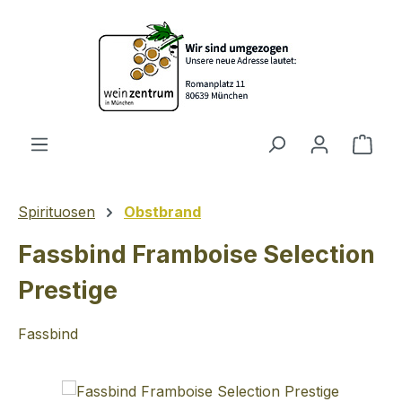
Zum Hauptinhalt springen
Ware
Spirituosen
Obstbrand
Fassbind Framboise Selection
Prestige
Fassbind
Bildergalerie überspringen