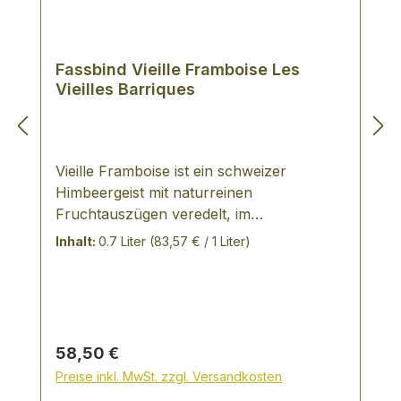
Fassbind Vieille Framboise Les
Vieilles Barriques
Vieille Framboise ist ein schweizer
Himbeergeist mit naturreinen
Fruchtauszügen veredelt, im
Eichenholzfass gelagert - Hersteller:
Inhalt:
0.7 Liter
(83,57 € / 1 Liter)
Fassbind TASTING NOTES: im Abgang
lang, trocken, fruchtig und wärmend
AUSZEICHNUNGEN: Best Spirit 2003
Beverage Tasting Institue of Chicago 2003
Platinum Medaille "Superlativ" Beverage
Regulärer Preis:
58,50 €
Tasting Institute of Chicago 2003 Seit 1846
Preise inkl. MwSt. zzgl. Versandkosten
steht Fassbind für Edelobstbrände der