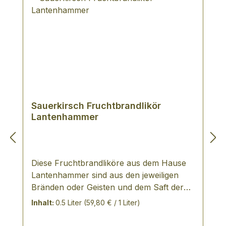
Sauerkirsch Fruchtbrandlikör
Lantenhammer
Diese Fruchtbrandliköre aus dem Hause
Lantenhammer sind aus den jeweiligen
Bränden oder Geisten und dem Saft der
Sauerkirsche hergestellt. Ohne Zusätze
Inhalt:
0.5 Liter
(59,80 € / 1 Liter)
von naturidentischen oder künstlichen
Aromastoffen. Abgefüllt wird der Likör in