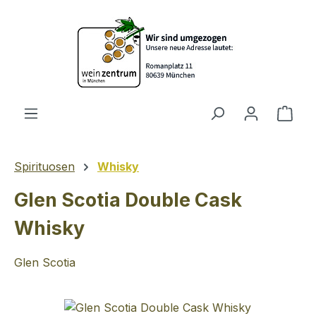
Zum Hauptinhalt springen
Ware
Spirituosen
Whisky
Glen Scotia Double Cask
Whisky
Glen Scotia
Bildergalerie überspringen