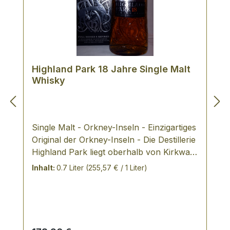
Highland Park 18 Jahre Single Malt
Whisky
Single Malt - Orkney-Inseln - Einzigartiges
Original der Orkney-Inseln - Die Destillerie
Highland Park liegt oberhalb von Kirkwall
auf einem kleinen Hügel namens High
Inhalt:
0.7 Liter
(255,57 € / 1 Liter)
Park. Wer von hier aus seinen Blick über
die nördlichen Orkney-Inseln schweifen
lässt, wird sogleich von ihrem Zauber und
der Mystik längst vergangener Zeiten
erfasst.Das eigentliche "Geheimnis" von