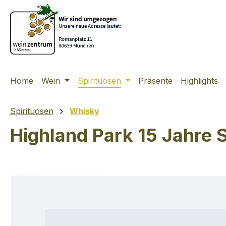
m Hauptinhalt springen
Zur Suche springen
Zur Hauptnavigation springen
Home
Wein
Spirituosen
Präsente
Highlights
Spirituosen
Whisky
Highland Park 15 Jahre 
Bildergalerie überspringen