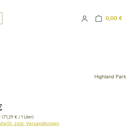
0,00 €
Ware
Highland Park
€
r
(71,29 € / 1 Liter)
. MwSt. zzgl. Versandkosten