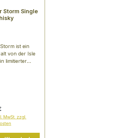
r Storm Single
hisky
 Storm ist ein
alt von der Isle
n limitierter
gTalisker Storm,
 sagt Alles!
r Storm nimmt
Namen aus dem
tensiveren
ck des talisker's
er Preis:
€
urm des
l. MwSt. zzgl.
cks! Die
osten
 & maritimen
en des Talisker