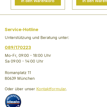
In den Warenkorb
In den Ware
Mystik längst
wird sogleich vo
vergangener Zeiten
Zauber und der 
erfasst.Das eigentliche
längst vergange
"Geheimnis" von
Zeiten erfasst.Da
Highland Park ist jedoch,
eigentliche "Geh
Service-Hotline
dass von jeher die
von Highland Par
Unterstützung und Beratung unter:
Mälzer zusätzlich
jedoch, dass von
Heidekraut in den
die Mälzer zusät
089/170223
brennenden Torf
Heidekraut in de
gegeben haben. Erst
brennenden Tor
Mo-Fr, 09:00 - 18:00 Uhr
dadurch erhält der
gegeben haben. 
Sa 09:00 - 14:00 Uhr
Whisky seinen ganz
dadurch erhält d
eigenen Heidehonig-
Whisky seinen g
Romanplatz 11
Akzent, der ihn so
eigenen Heideho
80639 München
aussergewöhnlich
Akzent, der ihn 
Oder über unser
Kontaktformular
.
macht. Während der
aussergewöhnli
Reifezeit in Sherry-
macht. Während 
Fässern hinterlässt die
Reifezeit in Sher
salzige Seeluft in den
Fässern hinterläs