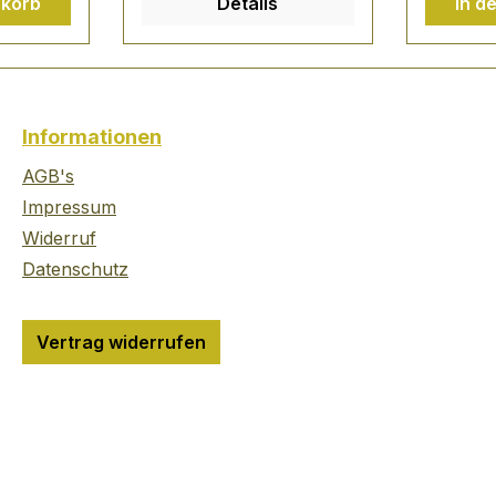
nkorb
Details
In d
n ihrem
,explosionsartige
Destille
Mystik
Aromenentfaltung,
sind seh
ner
mittelsüß im Nachklang
ausgewä
s
reichhaltig, lang und
stärker
eimnis"
überraschend süß für
intensi
Informationen
k ist
sein Alter RATING: 89
hervorz
 jeher
von 100 Punkten Jim
ein war
AGB's
zlich
Murray's Whisky Bible
der wild
Impressum
n
2007 Mit Gold
TASTING
Widerruf
f
ausgezeichnet durch die
kraftvol
Datenschutz
Erst
International Wine and
Malt mi
er
Spirit Competition 2006
intensi
anz
"Der größte Allround-
um den 
Vertrag widerrufen
nig-
Whisky in der Welt der
Destille
so
Single Malts" - so die
noch zu
ch
Beschreibung des
45,8% Vo
der
Whisky-Experten
of Skye
ry-
Michael Jackson -
st die
fasziniert mit der