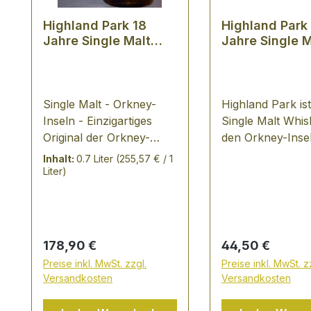
Highland Park 18
Highland Park
Jahre Single Malt
Jahre Single M
Whisky
Whisky
Single Malt - Orkney-
Highland Park ist
Inseln - Einzigartiges
Single Malt Whi
Original der Orkney-
den Orkney-Insel
Inseln - Die Destillerie
"einzigartiges Ori
Inhalt:
0.7 Liter
(255,57 € / 1
Highland Park liegt
der Orkney-Insel
Liter)
oberhalb von Kirkwall
Destillerie Highl
auf einem kleinen Hügel
liegt oberhalb v
namens High Park. Wer
Kirkwall auf ein
von hier aus seinen Blick
kleinen Hügel n
Regulärer Preis:
Regulärer Preis:
178,90 €
44,50 €
über die nördlichen
High Park. Wer v
Preise inkl. MwSt. zzgl.
Preise inkl. MwSt. z
Orkney-Inseln schweifen
aus seinen Blick 
Versandkosten
Versandkosten
lässt, wird sogleich von
nördlichen Orkn
ihrem Zauber und der
Inseln schweifen 