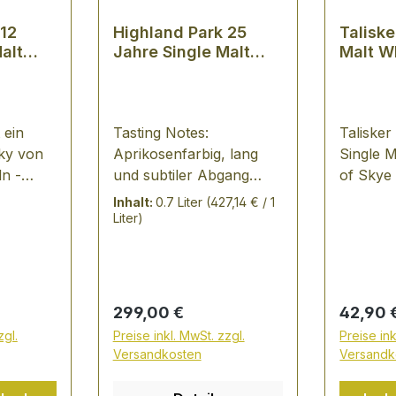
 12
Highland Park 25
Taliske
alt
Jahre Single Malt
Malt W
Whisky
 ein
Tasting Notes:
Talisker
sky von
Aprikosenfarbig, lang
Single M
n -
und subtiler Abgang
of Skye i
ginal
nach Zedernholz in der
Abfüllun
Inhalt:
0.7 Liter
(427,14 € / 1
n" - Die
Farbe tiefes Rotgold, klar
der Name
Liter)
and Park
und hell im Duft sehr
Taliske
on
ausgeprägt mit
seinen 
em
Anklängen von Eiche mit
noch in
amens
fast ätherischer
Geschma
Regulärer Preis:
Regulär
299,00 €
42,90 
on hier
Torfigkeit im Körper fest
- ein St
zgl.
Preise inkl. MwSt. zzgl.
Preise ink
über die
und rund vollmundig und
Geschma
Versandkosten
Versandk
ey-
reichhaltig im
salzigen
lässt,
Geschmack
Qualität