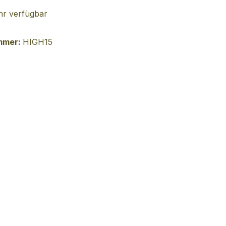
r verfügbar
mmer:
HIGH15