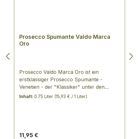
Prosecco Spumante Valdo Marca
Oro
Prosecco Valdo Marca Oro ist ein
erstklassiger Prosecco Spumante -
Venetien - der "Klassiker" unter den
Prosecchi, trocken und harmonisch -
Inhalt:
0.75 Liter
(15,93 € / 1 Liter)
VERKOSTUNGSNOTIZ: strohgelb in der
Farbe mit goldenen Reflexen, fruchtiger
und unverwechselbarer Duft, der an Birne
und Apfel erinnert - schlank mit
anhaltender Struktur mit einem dezent
Regulärer Preis:
11,95 €