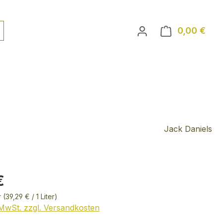
0,00 €
Ware
Jack Daniels
€
r
(39,29 € / 1 Liter)
. MwSt. zzgl. Versandkosten