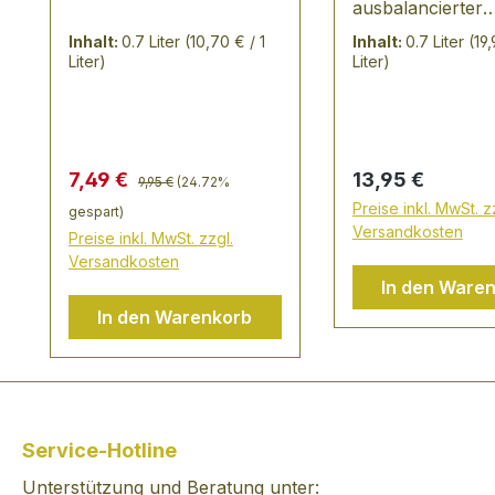
ausbalancierter
Geschmack mit d
Inhalt:
0.7 Liter
(10,70 € / 1
Inhalt:
0.7 Liter
(19,
natürlichen Süß
Liter)
Liter)
Erdbeeren und
Himbeeren mit e
überraschenden
von Johannisbe
Regulärer Preis:
Verkaufspreis:
Regulärer Preis:
7,49 €
13,95 €
9,95 €
(24.72%
Preise inkl. MwSt. z
gespart)
Versandkosten
Preise inkl. MwSt. zzgl.
Versandkosten
In den Ware
In den Warenkorb
Service-Hotline
Unterstützung und Beratung unter: