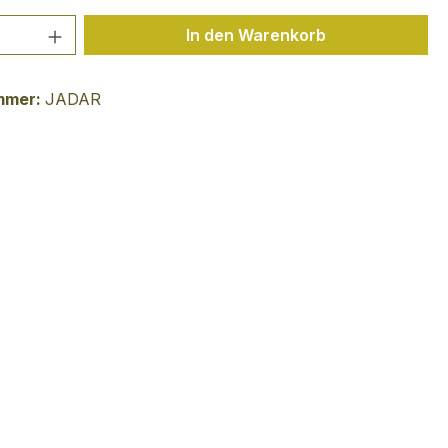
 Anzahl: Gib den gewünschten Wert ein 
In den Warenkorb
mmer:
JADAR