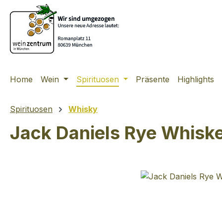
m Hauptinhalt springen
Zur Suche springen
Zur Hauptnavigation springen
Home
Wein
Spirituosen
Präsente
Highlights
Spirituosen
Whisky
Jack Daniels Rye Whisk
Bildergalerie überspringen