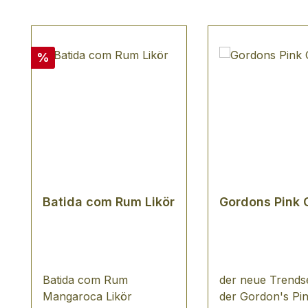
Produktgalerie überspringen
Rabatt
%
Batida com Rum Likör
Gordons Pink 
Batida com Rum
der neue Trendse
Mangaroca Likör
der Gordon's Pin