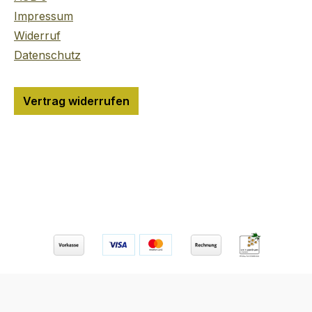
gemahlenes Weizenkorn
Impressum
wird in reinem
Widerruf
Quellwasser gelöst
Datenschutz
bevor es, mit
Gerstenmalz
angereichert, zum
Vertrag widerrufen
Ansatzalkohol destilliert
wird. Ganze 12 Mal
durchläuft der Ansatz
dabei die Brennblase,
bevor der so gewonnene
90% Vol. Alkohol
gefiltert wird. 62 der
Botanicals durchlaufen
in Edelstahltanks für 12
Tage die Mazeration bei
konstant – 24 °C. Täglich
wird in der Brennsaison
ohne Unterbrechung