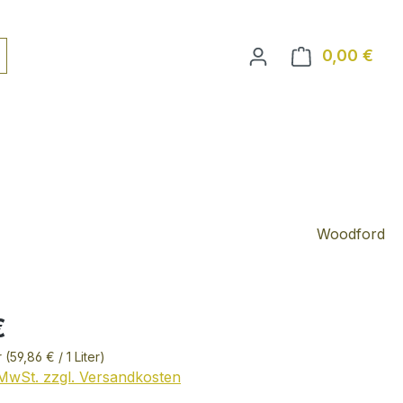
0,00 €
Ware
Woodford
€
r
(59,86 € / 1 Liter)
. MwSt. zzgl. Versandkosten