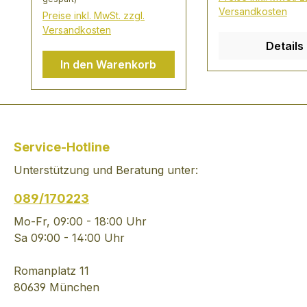
er ist mild und v
Versandkosten
Preise inkl. MwSt. zzgl.
Frucht. "Ein Gutedel
Versandkosten
passt eigentlich 
Details
sagt der Markgrä
In den Warenkorb
und er hat Recht
sehr
geschmacksinten
Gerichten hat er
allerdings schwe
Service-Hotline
kommt an seine
Grenzen. Gutedel
Unterstützung und Beratung unter:
gerne jung getr
089/170223
werden
Mo-Fr, 09:00 - 18:00 Uhr
Sa 09:00 - 14:00 Uhr
Romanplatz 11
80639 München