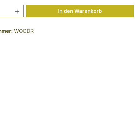
 Anzahl: Gib den gewünschten Wert ein 
In den Warenkorb
mmer:
WOODR