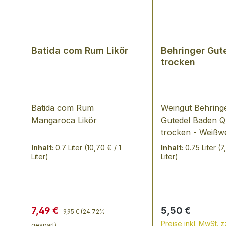
Batida com Rum Likör
Behringer Gut
trocken
Batida com Rum
Weingut Behring
Mangaroca Likör
Gutedel Baden 
trocken - Weißwe
VERKOSTUNGSN
Inhalt:
0.7 Liter
(10,70 € / 1
Inhalt:
0.75 Liter
(7
Sehr helles, klar
Liter)
Liter)
Grüngelb, der fr
Duft weckt Bilde
Äpfeln und Trau
Geschmack besti
Regulärer Preis:
Verkaufspreis:
Regulärer Preis:
7,49 €
5,50 €
9,95 €
(24.72%
durch seine Schli
Preise inkl. MwSt. z
gespart)