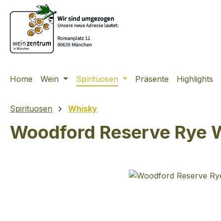
m Hauptinhalt springen
Zur Suche springen
Zur Hauptnavigation springen
Home
Wein
Spirituosen
Präsente
Highlights
Spirituosen
Whisky
Woodford Reserve Rye 
Bildergalerie überspringen