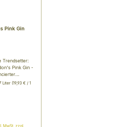
s Pink Gin
 Trendsetter:
on's Pink Gin -
cierter
ck mit der
7 Liter
(19,93 € / 1
chen Süße von
en und
en mit einem
schenden Hauch
annisbeere
er Preis:
€
l. MwSt. zzgl.