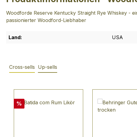
Woodforde Reserve Kentucky Straight Rye Whiskey - ein
passionierter Woodford-Liebhaber
Land:
USA
Cross-sells
Up-sells
Produktgalerie überspringen
Rabatt
%