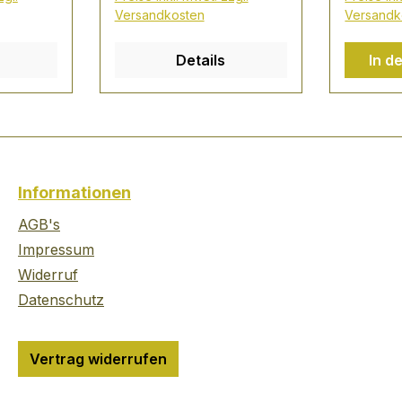
on zarter
dem Gaumen, gefolgt
Versandkosten
Versandk
von einem Anflug von
immer",
Vanille und Ingwer
Details
In d
fler,
deutliche Süße von
! Bei
reifen, saftigen Orangen
mehrfach destilliert und
siven
von Hand abgefüllt
´s
überzeugt der Black Gin
r und
pur, mit Tonic oder als
Informationen
Martini Über Gansloser
 darf
Black Gin Fein
AGB's
unken
gemahlenes Weizenkorn
Impressum
wird in reinem
Widerruf
Quellwasser gelöst
Datenschutz
bevor es, mit
Gerstenmalz
angereichert, zum
Vertrag widerrufen
Ansatzalkohol destilliert
wird. Ganze 12 Mal