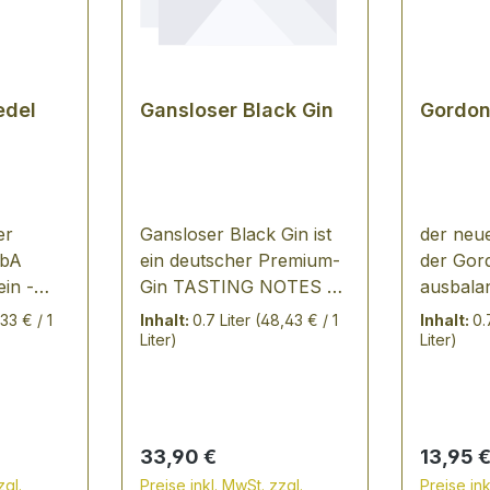
edel
Gansloser Black Gin
Gordon
er
Gansloser Black Gin ist
der neue
QbA
ein deutscher Premium-
der Gord
in -
Gin TASTING NOTES 74
ausbalan
OTIZ:
Botanicals aus 19
Geschma
,33 € / 1
Inhalt:
0.7 Liter
(48,43 € / 1
Inhalt:
0.
es
verschiedenen Ländern
natürli
Liter)
Liter)
ische
geben dem Black Gin
Erdbeer
r von
seine besondere Note
Himbeer
ben. Im
Wacholder, Koriander,
überra
cht er
Zimt, Nelke und Kamille
von Joh
Regulärer Preis:
Regulär
33,90 €
13,95 
chtheit,
treten vordergründig an
zgl.
Preise inkl. MwSt. zzgl.
Preise ink