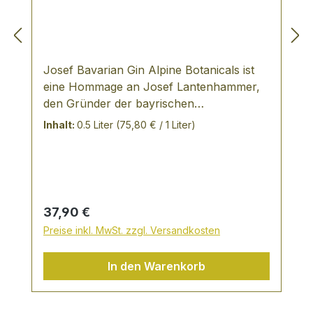
Josef Bavarian Gin Alpine Botanicals ist
eine Hommage an Josef Lantenhammer,
den Gründer der bayrischen
Edelbrennerei Lantenhammer. 1928
Inhalt:
0.5 Liter
(75,80 € / 1 Liter)
destillierte er im Bergbauort Hausham
erstmals einen "Wacholdergeist" für seine
Bergwerkskameraden, der wegen dessen
ätherischer Wirkung sehr geschätzt
wurde. Zwei Generationen später kreieren
Regulärer Preis:
37,90 €
die Destillateure von Lantenhammer dort
Preise inkl. MwSt. zzgl. Versandkosten
mordernste Gin Variationen, inspiriert von
Josef Lantenhammers alten Rezepturen.
In den Warenkorb
TASTING NOTES 9 alpine Botanicals
bayrische Heublumenblüten,
Hopfendolden, Holunderbeeren und