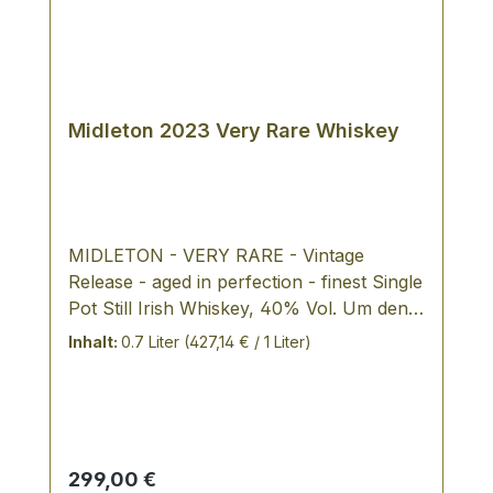
Midleton 2023 Very Rare Whiskey
MIDLETON - VERY RARE - Vintage
Release - aged in perfection - finest Single
Pot Still Irish Whiskey, 40% Vol. Um den
Midleton Very Rare zu kreieren, werden
Inhalt:
0.7 Liter
(427,14 € / 1 Liter)
ausschließlich die besten Single Pot Still
und Grain Whiskeys der Midleton Distillery
verwendet. Jedes Jahr werden die besten
Whiskeyfässer vom Master Distiller
persönlich ausgewählt und aus ihrem
Regulärer Preis:
299,00 €