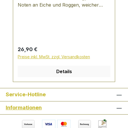
Noten an Eiche und Roggen, weicher
handverlesenen Botanicals, die
Körper, komplex * mit Farbstoff
schonende Destillation in historisschen
Kupferbrennblasen und nicht zuletzt die
Kartoffeln der Sorte Linde, die den Josef
Gin zu einem einmaligen Bavarian Dry Gin
machen.
Regulärer Preis:
26,90 €
Preise inkl. MwSt. zzgl. Versandkosten
Details
Service-Hotline
Informationen