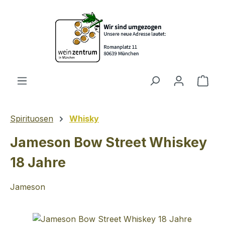
Zum Hauptinhalt springen
Ware
Spirituosen
Whisky
Jameson Bow Street Whiskey
18 Jahre
Jameson
Bildergalerie überspringen