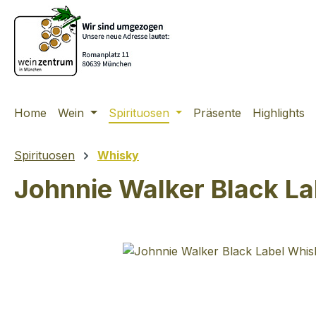
m Hauptinhalt springen
Zur Suche springen
Zur Hauptnavigation springen
Home
Wein
Spirituosen
Präsente
Highlights
Spirituosen
Whisky
Johnnie Walker Black 
Bildergalerie überspringen