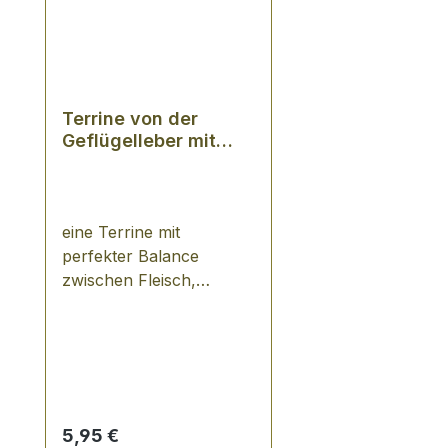
Terrine von der
Geflügelleber mit
Cognac
eine Terrine mit
perfekter Balance
zwischen Fleisch,
Kräutern und
Gewürzen… so sind die
Pasteten von Arnaud zu
beschreiben. Für das im
Jahr 1950 in Aixe
gegründete,
Regulärer Preis:
5,95 €