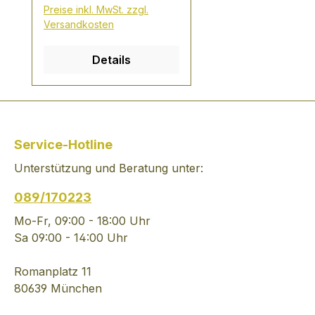
inhabergeführte
Preise inkl. MwSt. zzgl.
Unternehmen, ist für die
Versandkosten
Erzeugung ihrer
Pasteten das Beste
Details
gerade gut genug ist. Es
werden ausschließlich
natürliche Zutaten
verarbeitet, d.h. keinerlei
künstliche Aromen,
Service-Hotline
Farb- und
Unterstützung und Beratung unter:
Konservierungsstoffe
verwendet. Die
089/170223
Produktion ist
technologisch auf dem
Mo-Fr, 09:00 - 18:00 Uhr
allerneusten Stand, um
Sa 09:00 - 14:00 Uhr
eine kontinuierliche
Spitzenqualität zu
Romanplatz 11
gewährleistet - und die
80639 München
Aromen klar und