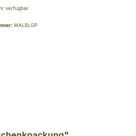
r verfügbar
mmer:
WALBLGP
eschenkpackung"