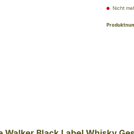
Nicht meh
Produktnu
ie Walker Black Label Whisky G