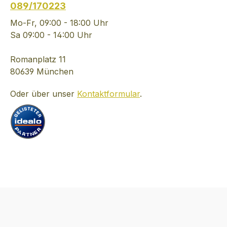
089/170223
extra trocken, herb-
frisch und traubig-
Mo-Fr, 09:00 - 18:00 Uhr
fruchtig echte
Sa 09:00 - 14:00 Uhr
Winzerqualität vom
Weingut Christian
Romanplatz 11
Fischer aus Österreich
80639 München
SPEISEEMPFEHLUNG:
Oder über unser
Kontaktformular
.
als prickelnder,
alkoholfreier Aperitif
oder als Speisenbegleiter
zu Beinschinken,
Roastbeef,
sommerlichen Salat- und
Fischgerichten
CHRISTIAN FISCHER
ÜBER VERJUS FRIZZ:
"Ein Traubensaftgetränk,
das dem Puls der Zeit