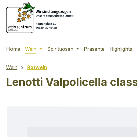
m Hauptinhalt springen
Zur Suche springen
Zur Hauptnavigation springen
Home
Wein
Spirituosen
Präsente
Highlights
Wein
Rotwein
Lenotti Valpolicella cla
Bildergalerie überspringen