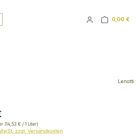
0,00 €
Ware
Lenotti
€
ter
(14,53 € / 1 Liter)
. MwSt. zzgl. Versandkosten