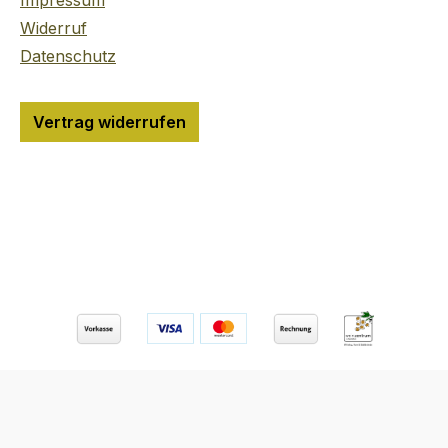
Impressum
lebhaft
Widerruf
und ein f
Datenschutz
süßes A
15% vol 
leichter 
Vertrag widerrufen
Aperol t
on the r
Soda. Se
anrege
ist ideal
Verwend
zahlrei
Mixgeträ
Aperol S
Prosecc
seit ein
der grö
Spiritu