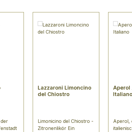
o
Lazzaroni Limoncino
Aperol 
del Chiostro
Italian
 der
Limonicino del Chiostro -
Aperol, 
fenstadt
Zitronenlikör Ein
italienis