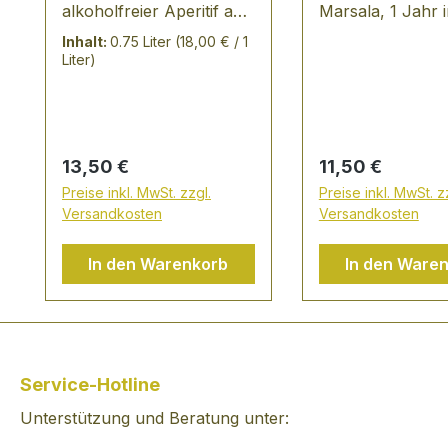
alkoholfreier Aperitif aus
Marsala, 1 Jahr 
Zweigelt, Pinot Noir und
Holzfaß gereift,
Inhalt:
0.75 Liter
(18,00 € / 1
Blauer Portugieser-
typischer, italien
Liter)
Trauben -
Wein aus
Thermenregion -
Catarrato/Grillo-
Österreich -
aus dem Hause
alkoholfreier, prickelnder
Lazzaroni
Regulärer Preis:
Regulärer Preis:
13,50 €
11,50 €
Genuss, extra trocken,
Preise inkl. MwSt. zzgl.
Preise inkl. MwSt. z
herb-frisch und traubig-
Versandkosten
Versandkosten
fruchtig
VERKOSTUNGSNOTIZ:
In den Warenkorb
In den Ware
Verjus ist der Saft aus
grün geernteten
Trauben. Gespritzt mit
Mineralwasser wird
daraus Verjus Frizz - die
Service-Hotline
alkoholfreie Variante
Unterstützung und Beratung unter:
eines Frizzante
Prickelnder Genuss,