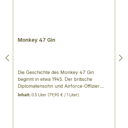
Monkey 47 Gin
Die Geschichte des Monkey 47 Gin
beginnt in etwa 1945. Der britische
Diplomatensohn und Airforce-Offizier
Montgomery "Monty" Collins wurde 1945
Inhalt:
0.5 Liter
(79,90 € / 1 Liter)
nach Berlin versetzt. Er war entsetzt über
die Zerstörung und engagierte sich für
den Wiederaufbau des Zoos. Seine
Patenschaft für den Javaneraffen Max
erklärt schon mal die Herkunft des Gin-