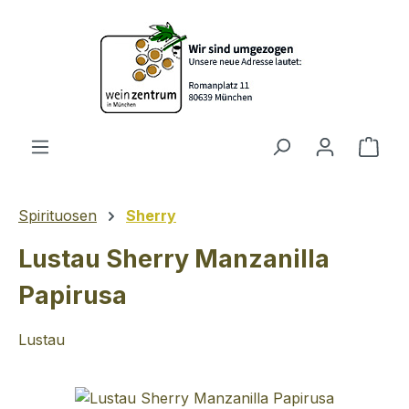
Zum Hauptinhalt springen
Ware
Spirituosen
Sherry
Lustau Sherry Manzanilla
Papirusa
Lustau
Bildergalerie überspringen