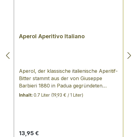
Aperol Aperitivo Italiano
Aperol, der klassische italienische Aperitif-
Bitter stammt aus der von Giuseppe
Barbieri 1880 in Padua gegründeten
Likörfabrik. Seine beiden Söhne Silvio und
Inhalt:
0.7 Liter
(19,93 € / 1 Liter)
Luigi entwickelten diesen feinen Aperitif,
der erstmals 1919 produziert wurde. Im
Dezember 2003 hat die Gruppo Campari
die Marke Aperol übernommen.
Sorgfältige Destillation von Rhabarber,
Regulärer Preis:
13,95 €