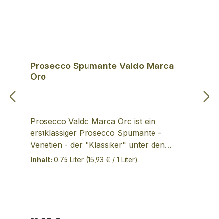
Prosecco Spumante Valdo Marca
Oro
Prosecco Valdo Marca Oro ist ein
erstklassiger Prosecco Spumante -
Venetien - der "Klassiker" unter den
Prosecchi, trocken und harmonisch -
Inhalt:
0.75 Liter
(15,93 € / 1 Liter)
VERKOSTUNGSNOTIZ: strohgelb in der
Farbe mit goldenen Reflexen, fruchtiger
und unverwechselbarer Duft, der an Birne
und Apfel erinnert - schlank mit
anhaltender Struktur mit einem dezent