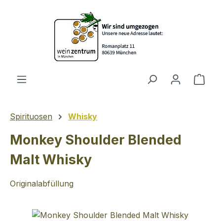
Zum Hauptinhalt springen
Ware
Spirituosen
Whisky
Monkey Shoulder Blended
Malt Whisky
Originalabfüllung
Bildergalerie überspringen