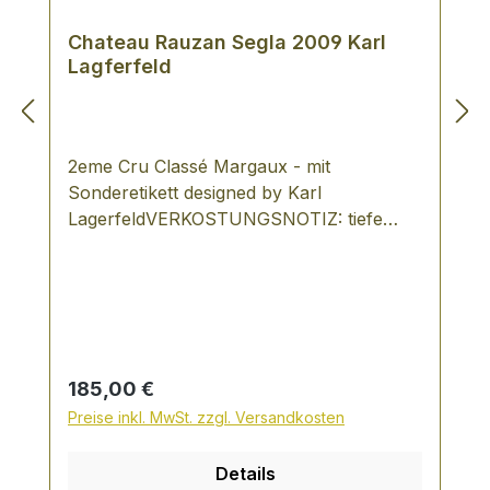
Chateau Rauzan Segla 2009 Karl
Lagferfeld
2eme Cru Classé Margaux - mit
Sonderetikett designed by Karl
LagerfeldVERKOSTUNGSNOTIZ: tiefe
Nase mit Anklängen an Tabak,
Walderdbeere florale, animalische Note
leicht dominanter Barrique-Ton
Regulärer Preis:
185,00 €
Preise inkl. MwSt. zzgl. Versandkosten
Details