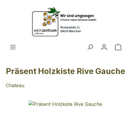
Zum Hauptinhalt springen
Ware
Präsent Holzkiste Rive Gauche
Chateau
Bildergalerie überspringen