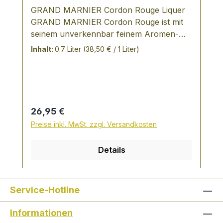
GRAND MARNIER Cordon Rouge Liquer
GRAND MARNIER Cordon Rouge ist mit
seinem unverkennbar feinem Aromen-
Profil ein wunderbarer After-Dinner Drink.
Inhalt:
0.7 Liter
(38,50 € / 1 Liter)
Regulärer Preis:
26,95 €
Preise inkl. MwSt. zzgl. Versandkosten
Details
Service-Hotline
Informationen