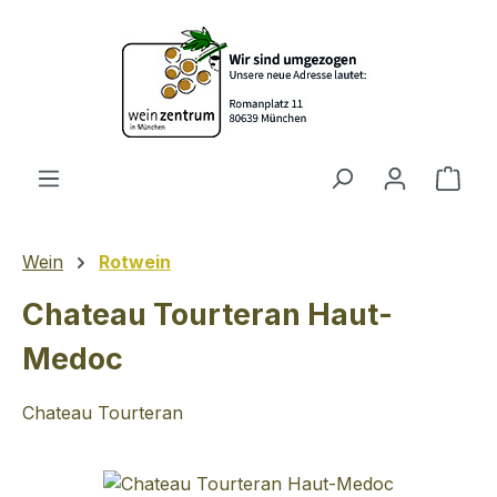
Zum Hauptinhalt springen
Ware
Wein
Rotwein
Chateau Tourteran Haut-
Medoc
Chateau Tourteran
Bildergalerie überspringen