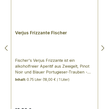
Verjus Frizzante Fischer
Fischer's Verjus Frizzante ist ein
alkoholfreier Aperitif aus Zweigelt, Pinot
Noir und Blauer Portugieser-Trauben -
Thermenregion - Österreich -
Inhalt:
0.75 Liter
(18,00 € / 1 Liter)
alkoholfreier, prickelnder Genuss, extra
trocken, herb-frisch und traubig-fruchtig
VERKOSTUNGSNOTIZ: Verjus ist der Saft
aus grün geernteten Trauben. Gespritzt
mit Mineralwasser wird daraus Verjus