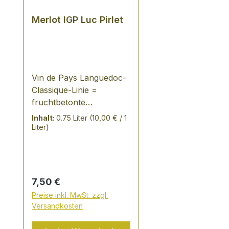
Merlot IGP Luc Pirlet
Vin de Pays Languedoc-
Classique-Linie =
fruchtbetonte
Rebosortenweine,
Inhalt:
0.75 Liter
(10,00 € / 1
sortentypisch ausgebaut
Liter)
VERKOSTUNGSNOTIZ:
tiefe, intensive Farbe -
delikate Verbindung von
kleinen schwarzen
Regulärer Preis:
7,50 €
Beeren und
Preise inkl. MwSt. zzgl.
Gewürznoten - voll und
Versandkosten
geschmeidig, leichte
Tanninpräsenz in der