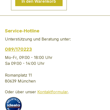
In den Warenkorb
Jugend mit schneller
Entwicklung gute
Ausgewogen - Luc Pirlet
Über das Weingut In der
geschichtsträchtigen
Service-Hotline
Region des Languedoc
Unterstützung und Beratung unter:
erzeugt Luc Pirlet seine
Weine auf den
089/170223
modernsten Stand der
Weinbereitung. Seine
Mo-Fr, 09:00 - 18:00 Uhr
Konzentration auf
Sa 09:00 - 14:00 Uhr
rebsortenreine Weine
belässt jedem Wein
Romanplatz 11
seinen ursprünglichen
80639 München
Charakter und bietet
Oder über unser
Kontaktformular
.
dem Weintrinker eine
Produktpalette für jede
Gelegenheit.