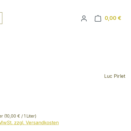
0,00 €
Ware
Luc Pirlet
ter
(10,00 € / 1 Liter)
. MwSt. zzgl. Versandkosten