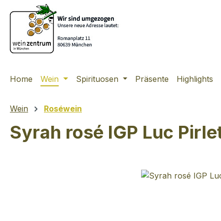
m Hauptinhalt springen
Zur Suche springen
Zur Hauptnavigation springen
Home
Wein
Spirituosen
Präsente
Highlights
Wein
Roséwein
Syrah rosé IGP Luc Pirle
Bildergalerie überspringen