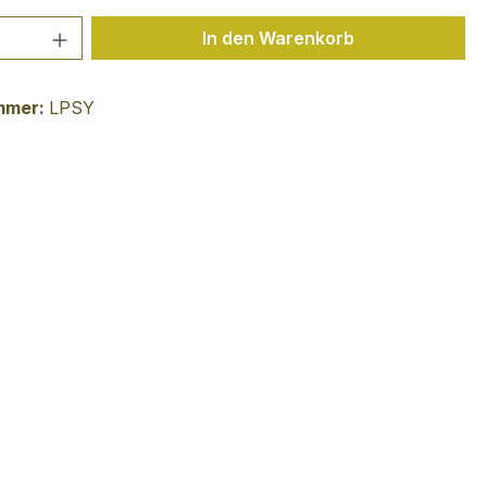
 Anzahl: Gib den gewünschten Wert ein 
In den Warenkorb
mmer:
LPSY