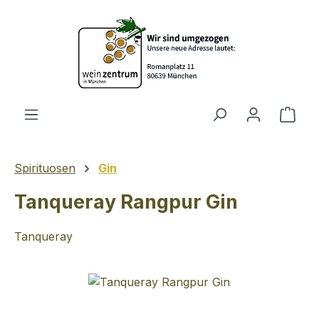
Zum Hauptinhalt springen
Ware
Spirituosen
Gin
Tanqueray Rangpur Gin
Tanqueray
Bildergalerie überspringen