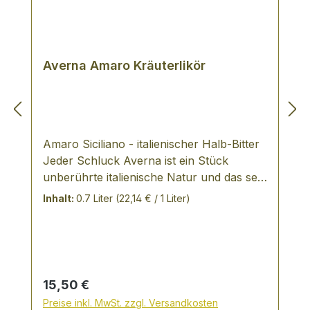
Averna Amaro Kräuterlikör
Amaro Siciliano - italienischer Halb-Bitter
Jeder Schluck Averna ist ein Stück
unberührte italienische Natur und das seit
über 140 Jahren. Seit 1868 wird der
Inhalt:
0.7 Liter
(22,14 € / 1 Liter)
Amaro Siciliano nach einem
wohlbehüteten Familienrezept hergestellt.
Die geheime Formel sieht ausschließlich
rein natürliche Zutaten für die Produktion
vor. Der damalige Gründer Salvatore
Regulärer Preis:
15,50 €
wusste schon damals, dass der bittersüße
Preise inkl. MwSt. zzgl. Versandkosten