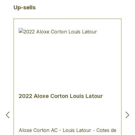
Tonic Water. Rezeptidee: Bombay
Produktgalerie überspringen
Up-sells
Sapphire East Buck: 50 ml Bombay
Sapphire East, 10-20 ml frischer
Zitronensaft - Auffüllen mit Ginger Ale
oder Ginger Beer und mit einer
Zitronengrasstange garnieren - Prost!
2022 Aloxe Corton Louis Latour
Aloxe Corton AC - Louis Latour - Cotes de