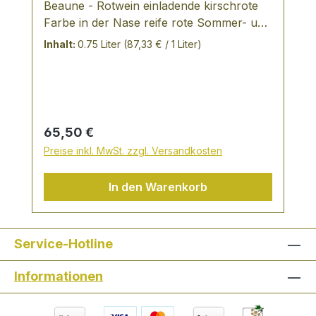
Beaune - Rotwein einladende kirschrote
Farbe in der Nase reife rote Sommer- und
Beerenfrüchte mit subtiler Eichennote gut
Inhalt:
0.75 Liter
(87,33 € / 1 Liter)
ausbalancierte Tanninstruktur mit einem
großartigen Abgangder Aloxe-Corton
"Domaine Latour" präsentiert sich in
einem wunderschönen Rubinrotin der
Nase intensiv mit Noten von Kirsche,
Regulärer Preis:
65,50 €
Lakritz und Gewürzleicht holziger Abgang
Preise inkl. MwSt. zzgl. Versandkosten
mit schöner Balance
In den Warenkorb
Service-Hotline
Informationen