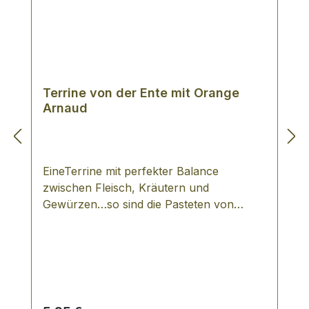
Terrine von der Ente mit Orange
Arnaud
EineTerrine mit perfekter Balance
zwischen Fleisch, Kräutern und
Gewürzen…so sind die Pasteten von
Arnaud zu beschreiben. Für das im Jahr
1950 in Aixe gegründete, inhabergeführte
Unternehmen, ist für die Erzeugung ihrer
Pasteten das Beste gerade gut genug ist.
Es werden ausschließlich natürliche
Zutaten verarbeitet, d.h. keinerlei