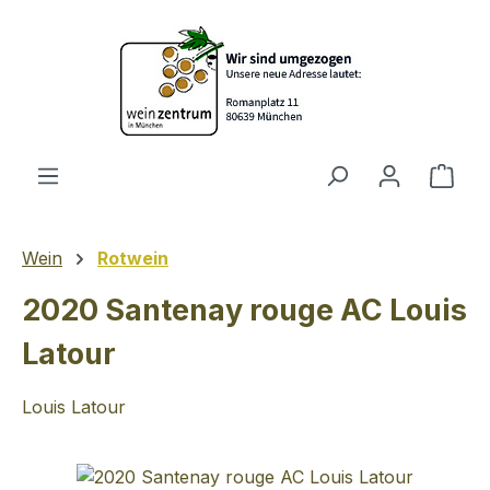
Zum Hauptinhalt springen
Ware
Wein
Rotwein
2020 Santenay rouge AC Louis
Latour
Louis Latour
Bildergalerie überspringen