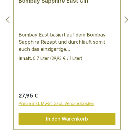
Tagen aufbrauchen
Bombay Sapphire East Gin
Bombay East basiert auf dem Bombay
Sapphire Rezept und durchläuft somit
auch das einzigartige
Herstellungsverfahren der Dampfinfusion.
Inhalt:
0.7 Liter
(39,93 € / 1 Liter)
Die deutliche Geschmacksdifferenzierung
erhält er durch zwei handselektierte
zusätzliche Botanicals Zitronengras aus
Thailand schwarze Pfefferkörner aus
Vietnam Der Geschmack ist pikant bis süß
Regulärer Preis:
27,95 €
und kommt durch seine kräftigen 42%
Preise inkl. MwSt. zzgl. Versandkosten
vol.-% besonders gut zur Geltung.
Bombay East bietet sich für zahlreiche
In den Warenkorb
kreative Mixer an, beispielsweise passt er
perfekt zu Ginger Beer, Ginger Ale oder