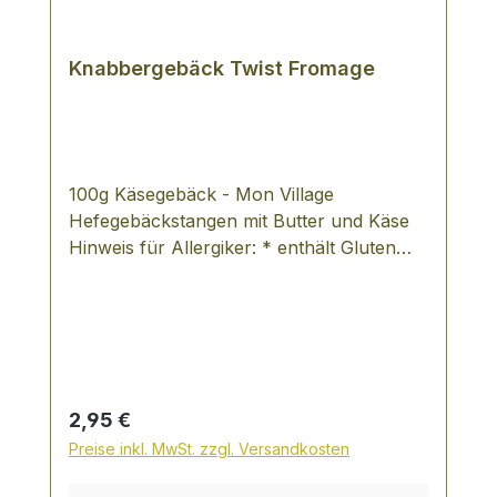
Knabbergebäck Twist Fromage
100g Käsegebäck - Mon Village
Hefegebäckstangen mit Butter und Käse
Hinweis für Allergiker: * enthält Gluten
Zutaten: Weizenmehl (Gluten), Butter
(28%) (Milch), Käse (10%) (Milch),
Magermilchpulver, Salz (1,4%), Hefe,
Gerstenmalzmehl (Gluten), Zucker
Nährwerte je 100g Brennwert 510 kcal =
2131 kJ Fett 28 g gesättigte Fettsäuren 18
Regulärer Preis:
2,95 €
g Kohlenhydrate 50g davon Zucker 3,5g
Preise inkl. MwSt. zzgl. Versandkosten
Ballaststoffe 3,0g Eiweiß 13,0 g Salz 1,8 g