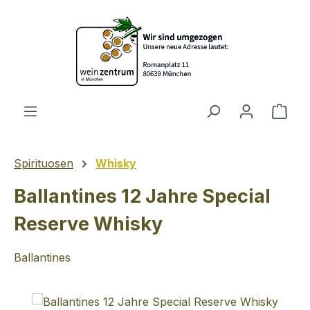
Zum Hauptinhalt springen
Ware
Spirituosen
Whisky
Ballantines 12 Jahre Special
Reserve Whisky
Ballantines
Bildergalerie überspringen