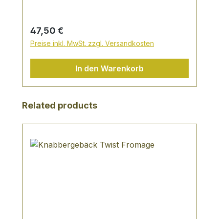
Desserts oder einfach so zu genießen
Regulärer Preis:
47,50 €
Preise inkl. MwSt. zzgl. Versandkosten
In den Warenkorb
Produktgalerie überspringen
Related products