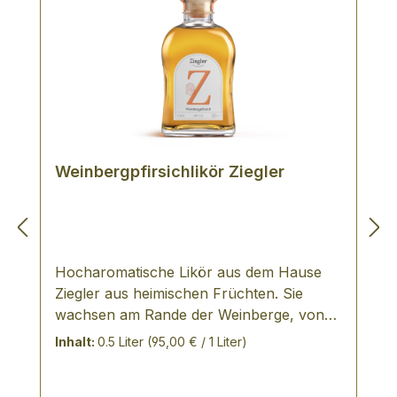
Weinbergpfirsichlikör Ziegler
Hocharomatische Likör aus dem Hause
Ziegler aus heimischen Früchten. Sie
wachsen am Rande der Weinberge, von
goldener Farbe mit der typischen
Inhalt:
0.5 Liter
(95,00 € / 1 Liter)
Intensität dieser wild wachsenden Frucht.
Ideal mit Champagner als Aperitif, für