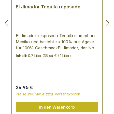
El Jimador Tequila reposado
El Jimador resposado Tequila stammt aus
Mexiko und besteht zu 100% aus Agave
für 100% GeschmackEl Jimador, der No.
1-Tequila aus Mexiko. Der ganze Stolz
Inhalt:
0.7 Liter
(35,64 € / 1 Liter)
mexikanischer Jimadores steckt in Tequila
El Jimador. Die Kunst der Jimadores ist es,
das Herz der blauen Agave genau zum
richtigen Zeitpunkt, dem Zeitpunkt
höchster Reife, zu ernten. Zweifach
Regulärer Preis:
24,95 €
destilliert, in Eichenfässern gereift, zu
Preise inkl. MwSt. zzgl. Versandkosten
hundert Prozent aus Agave hergestellt.
So fein und rein, dass man mit El Jimador
In den Warenkorb
weder Salz noch Zitrone für das intensive