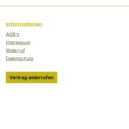
 1824,
Informationen
 die The
rie
AGB's
n
Impressum
e, einen
Widerruf
sky von
Datenschutz
icher
ren,
n
Vertrag widerrufen
ihm
in
r
onders
t.