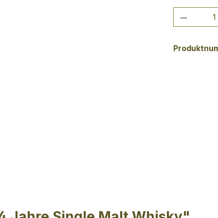
Produkt
Produktnu
4 Jahre Single Malt Whisky"