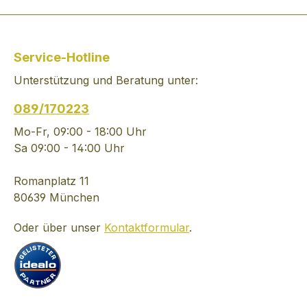
ausgewählt, um einen
mit einem Hauch
stärkeren und
Passionsfrucht Man
intensiveren Geschmack
schrieb das Jahr
Service-Hotline
hervorzubringen - wie
als George Smith
Unterstützung und Beratung unter:
ein warmer Willkommen
Glenlivet Destille
der wilden Hebriden.
gründete und de
089/170223
TASTING NOTES: ein
Entschluss fasst
kraftvoll rauchiger Single
Single Malt Whi
Mo-Fr, 09:00 - 18:00 Uhr
Malt mit einem noch
so außergewöhnl
Sa 09:00 - 14:00 Uhr
intensiveren Geschmack
Qualität zu kreie
um den Talisker
dass alle andere
Romanplatz 11
Destillerie-Charakter
Whiskys neben 
80639 München
noch zu verstärken
erblassen. Sein
Oder über unser
Kontaktformular
.
45,8% Vol. Region Isle
unbezahlbares
of Skye
Vermächtnis ist e
äußerst elegante
Whisky von bes
feiner Komplexitä