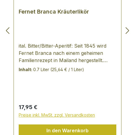
Fernet Branca Kräuterlikör
ital. Bitter/Bitter-Aperitif: Seit 1845 wird
Fernet Branca nach einem geheimen
Familienrezept in Mailand hergestellt.
Dabei werden über 40 Kräuter, Pflanzen
Inhalt:
0.7 Liter
(25,64 € / 1 Liter)
und Gewürze verwendet. Fernet Branca
reift eine lange Zeit in Eichenholzfässern.
Fernet-Branca ist weltweit und auch in
Deutschland der größte und bekannteste
Bitter. Das Familienrezept ist streng
Regulärer Preis:
17,95 €
geheim. Es ist nur soviel sicher, dass zur
Preise inkl. MwSt. zzgl. Versandkosten
Herstellung über 40 Kräuter, Pflanzen
und Gewürze wie Enzian, Safran, Myrrhe,
In den Warenkorb
Kamille, Holunderblüten etc. verwendet