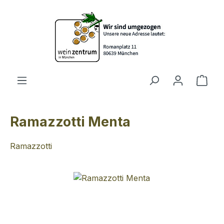
Zum Hauptinhalt springen
Ware
Ramazzotti Menta
Ramazzotti
Bildergalerie überspringen