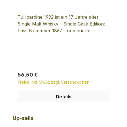
Tullibardine 1992 ist ein 17 Jahre alter
Single Malt Whisky - Single Cask Edition:
Fass Nummber 1867 - numerierte
Flaschen (insgesamt 228 Flaschen)
Regulärer Preis:
56,50 €
Preise inkl. MwSt. zzgl. Versandkosten
Details
Produktgalerie überspringen
Up-sells