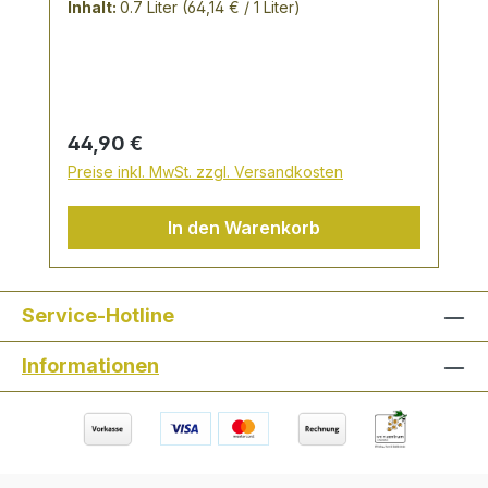
NOTES: in der Farbe strohgelb intensive,
Inhalt:
0.7 Liter
(64,14 € / 1 Liter)
graisge Nase frischer Duft nach Zitrone
mit einem Hauch von Holz rund und
elegant mit klarer, frischer Zitrusnote
elegante Harmonie zwischen natürlicher
Süße und leicht würzigen Holznoten
Regulärer Preis:
44,90 €
langer Abgang, reich und klar
Preise inkl. MwSt. zzgl. Versandkosten
In den Warenkorb
Service-Hotline
Informationen