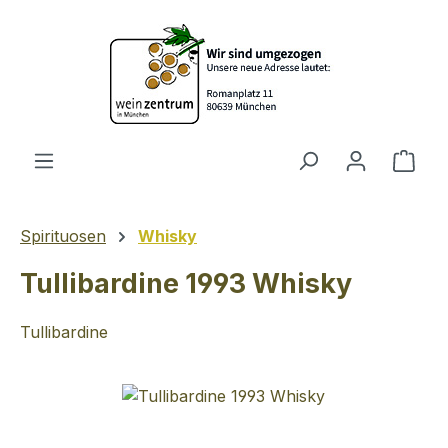
Zum Hauptinhalt springen
Ware
Spirituosen
Whisky
Tullibardine 1993 Whisky
Tullibardine
Bildergalerie überspringen