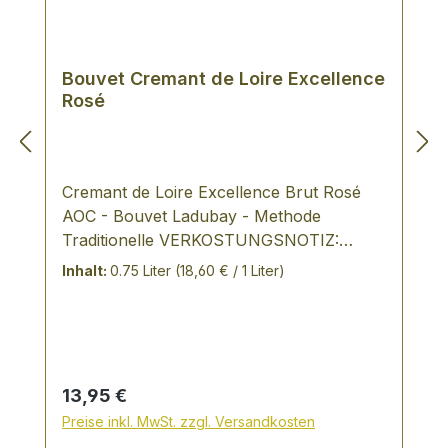
Bouvet Cremant de Loire Excellence
Rosé
Cremant de Loire Excellence Brut Rosé
AOC - Bouvet Ladubay - Methode
Traditionelle VERKOSTUNGSNOTIZ:
100% Cabernet Franc, Flaschengärung,
Inhalt:
0.75 Liter
(18,60 € / 1 Liter)
helles Rosé mit zartvioletten Reflexen,
feine Perlage, der Duft erinnert an
Aromen reifer Himbeeren, frischer
Erdbeeren und einem Hauch von
Zitronengras. Die Frucht wird von feiner
Regulärer Preis:
13,95 €
Mineralität hinterlegt. sucre 12 / acidité 4.5
Preise inkl. MwSt. zzgl. Versandkosten