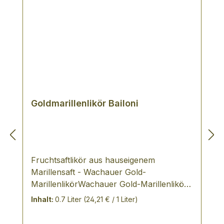
Goldmarillenlikör Bailoni
Fruchtsaftlikör aus hauseigenem
Marillensaft - Wachauer Gold-
MarillenlikörWachauer Gold-Marillenlikör
und Wachauer Gold-Marillenschnaps sind
Inhalt:
0.7 Liter
(24,21 € / 1 Liter)
geschützte Herkunftsbezeichnungen.
Diese hochwertigen Produkte dürfen