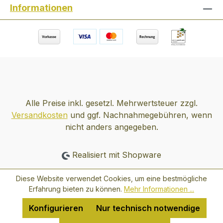
Informationen
den elterlichen Betrieb übernahm.
"Damals hat das mit der Rotweinsache in
Österreich gerade begonnen - das hat
mich gereizt." Alles Weitere ist Geschichte.
Zahlreiche Auszeichnungen im In- und
Auslang bewiesen, dass Christian Fischer
auf dem richtigen Weg war und es bis
heute ist. Seit Jahren ist er ein Garant für
Alle Preise inkl. gesetzl. Mehrwertsteuer zzgl.
kraftvolle, dichte Weine. "Unsere Weine.
Versandkosten
und ggf. Nachnahmegebühren, wenn
Pur und erdig."
nicht anders angegeben.
Realisiert mit Shopware
Diese Website verwendet Cookies, um eine bestmögliche
Erfahrung bieten zu können.
Mehr Informationen ...
Konfigurieren
Nur technisch notwendige