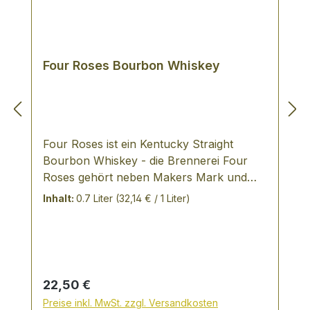
Four Roses Bourbon Whiskey
Four Roses ist ein Kentucky Straight
Bourbon Whiskey - die Brennerei Four
Roses gehört neben Makers Mark und
Labrot & Graham zu den
Inhalt:
0.7 Liter
(32,14 € / 1 Liter)
beeindruckensten in Kentucky. TASTING
NOTES: leicht vanillig und malzig trocken
und würzig mild und vollmundig mit
Aromen von Blüten, Früchten und
Roggen
Regulärer Preis:
22,50 €
Preise inkl. MwSt. zzgl. Versandkosten