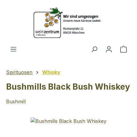
Zum Hauptinhalt springen
Ware
Spirituosen
Whisky
Bushmills Black Bush Whiskey
Bushmill
Bildergalerie überspringen