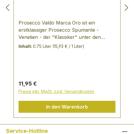
Prosecco Valdo Marca Oro ist ein
erstklassiger Prosecco Spumante -
Venetien - der "Klassiker" unter den
Prosecchi, trocken und harmonisch -
Inhalt:
0.75 Liter
(15,93 € / 1 Liter)
VERKOSTUNGSNOTIZ: strohgelb in der
Farbe mit goldenen Reflexen, fruchtiger
und unverwechselbarer Duft, der an Birne
und Apfel erinnert - schlank mit
anhaltender Struktur mit einem dezent
Regulärer Preis:
11,95 €
fruchtigen Nachgeschmack ein
Preise inkl. MwSt. zzgl. Versandkosten
ausgezeichneter Aperitif-Wein eignet sich
aber auch als Begleiter zum ganzen Essen
In den Warenkorb
Über das Weingut In der Geschichte von
VALDO, die im weit zurückliegenden 1926
ihren Ausgang genommen hat, gibt es
eine Konstante, die immer wiederkehrt,
Service-Hotline