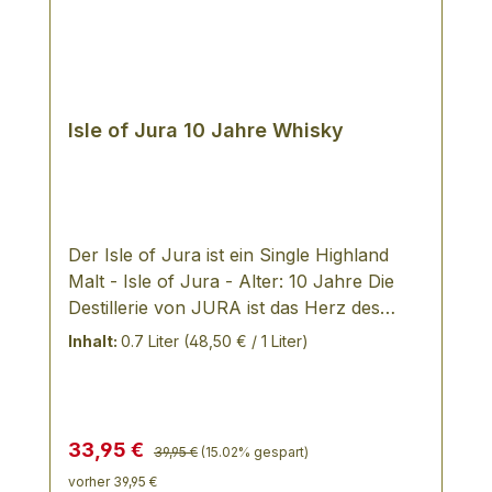
Isle of Jura 10 Jahre Whisky
Der Isle of Jura ist ein Single Highland
Malt - Isle of Jura - Alter: 10 Jahre Die
Destillerie von JURA ist das Herz des
einzigen Dorfes der Insel. Sie ist ihr
Inhalt:
0.7 Liter
(48,50 € / 1 Liter)
ganzer Stolz und verkörpert ihren
Charakter, denn die Anlage wurde zwar
1810 gegründet, aber erst nach dem
Zweiten Weltkrieg aus einer Ruine wieder
Regulärer Preis:
Verkaufspreis:
33,95 €
39,95 €
(15.02% gespart)
aufgebaut. Die Destillationsblasen sind
vorher 39,95 €