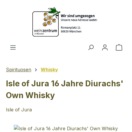
Zum Hauptinhalt springen
Ware
Spirituosen
Whisky
Isle of Jura 16 Jahre Diurachs'
Own Whisky
Isle of Jura
Bildergalerie überspringen