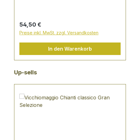
kräftig aber harmonisch, sehr gepflegt,
ausgeprägtes Bukett
Regulärer Preis:
54,50 €
Preise inkl. MwSt. zzgl. Versandkosten
In den Warenkorb
Produktgalerie überspringen
Up-sells