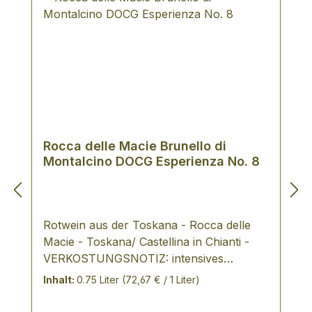
Rocca delle Macie Brunello di
Montalcino DOCG Esperienza No. 8
Rotwein aus der Toskana - Rocca delle
Macie - Toskana/ Castellina in Chianti -
VERKOSTUNGSNOTIZ: intensives
Rubinrot, das mit der Reife zum Granatrot
Inhalt:
0.75 Liter
(72,67 € / 1 Liter)
tendiert charakteristisch, leicht ätherischer
Duft trocken, warm, mit wenig Tannin,