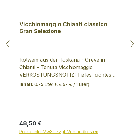
Vicchiomaggio Chianti classico
Gran Selezione
Rotwein aus der Toskana - Greve in
Chianti - Tenuta Vicchiomaggio
VERKOSTUNGSNOTIZ: Tiefes, dichtes
Rot. In der Nase volle Frucht und dunkle
Inhalt:
0.75 Liter
(64,67 € / 1 Liter)
Beeren vermitteln einen kraftvollen und
konzentrierten Eindruck. Am Gaumen
vollmundig und dicht mit warmen
Tanninen und klarer Säurebalance Ein
großer, kraftvoller Wein. Tenuta
Regulärer Preis:
48,50 €
Vicchiomaggio weitere Weine des
Preise inkl. MwSt. zzgl. Versandkosten
Weinguts: Die Weinproduktion auf den