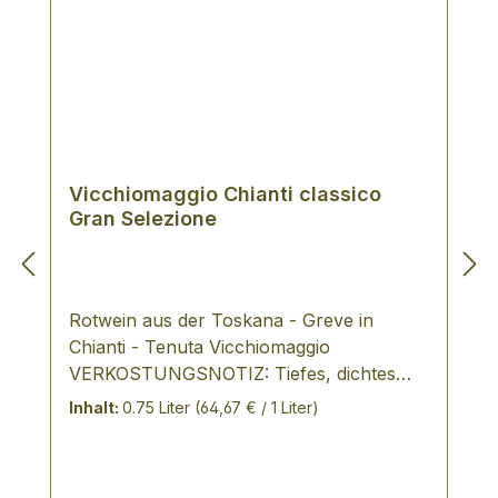
Vicchiomaggio Chianti classico
Gran Selezione
Rotwein aus der Toskana - Greve in
Chianti - Tenuta Vicchiomaggio
VERKOSTUNGSNOTIZ: Tiefes, dichtes
Rot. In der Nase volle Frucht und dunkle
Inhalt:
0.75 Liter
(64,67 € / 1 Liter)
Beeren vermitteln einen kraftvollen und
konzentrierten Eindruck. Am Gaumen
vollmundig und dicht mit warmen