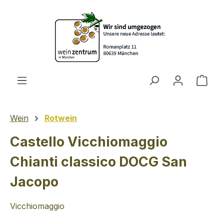
Zum Hauptinhalt springen
Ware
Wein
Rotwein
Castello Vicchiomaggio
Chianti classico DOCG San
Jacopo
Vicchiomaggio