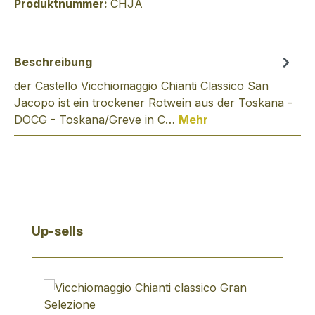
Produktnummer:
CHJA
Beschreibung
der Castello Vicchiomaggio Chianti Classico San
Jacopo ist ein trockener Rotwein aus der Toskana -
DOCG - Toskana/Greve in C…
Mehr
Produktgalerie überspringen
Up-sells