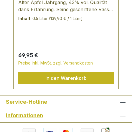
Alter Apfel Jahrgang, 43% vol. Qualität
dank Erfahrung. Seine geschliffene Rasse
und die feine Fruchtnote machen ihn zu
Inhalt:
0.5 Liter
(139,90 € / 1 Liter)
einem Apfelbrand der Extraklasse für
höchste Ansprüche. (Für eine 0,7 l
Flasche benötigt man 15 kg Äpfel.) Die
Zigarrenbrände: die Reifezeit in Eichen-
und Kastanienfässern verleiht den
Regulärer Preis:
69,95 €
Bränden eine warme dunkle Farbe und
Preise inkl. MwSt. zzgl. Versandkosten
ein feinherbes Aroma
In den Warenkorb
Service-Hotline
Informationen