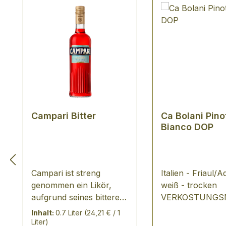
Campari Bitter
Ca Bolani Pino
Bianco DOP
Campari ist streng
Italien - Friaul/Aq
genommen ein Likör,
weiß - trocken
aufgrund seines bitteren
VERKOSTUNGSN
Geschmacks fällt er
im fruchtbetonte
Inhalt:
0.7 Liter
(24,21 € / 1
meiner Meinung nach
finden sich Ankl
Liter)