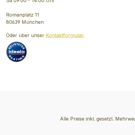
Sa 09:00 - 14:00 Uhr
Stück italienische
geschätzt. Die 
Lebensart, welche in
befand sich lange
Romanplatz 11
mehr als 190 Ländern
Besitz der Adelsf
80639 München
der Welt vertreten ist. Als
Bolani, deren
Oder über unser
Kontaktformular
.
klassischer Aperitif (z.B.
bekanntestes
mit Soda), erfrischender
Oberhaupt, Graf
Longdrink (mit frischem
Domenico, in
Orangensaft) oder
wildbewegten Zei
anregender Cocktail (z.B.
Amt des Öffentli
Negroni) steht CAMPARI
Anklägers in Ven
für stilvollen,
innehatte. Seit 1
internationalen Genuss.
waltet auf dem G
Rezepttipp: Campari
Familie Zonin, di
Tocco Rosso - 1 Teil
Betrieb in jeder 
Campari, 1 Teil
auf den neueste
Holunderblütensirup, 3
gebracht hat. m
Alle Preise inkl. gesetzl. Mehrwe
Teile Prosecco, frische
Weine von Ca Bo
Minzblätter, Eiswürfel -