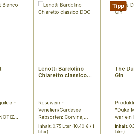
Tipp
t
Lenotti Bardolino
The Du
Chiaretto classico
Gin
DOC
uileia -
Rosewein -
Produkti
Venetien/Gardasee -
"Duke M
OTIZ:
Rebsorten: Corvina,
war ein
n Bukett
Rondinella, Molinara
Hinterho
Inhalt:
0.75 Liter
(10,40 € / 1
Inhalt:
0.
änge an
VERKOSTUNGSNOTIZ:
München
Liter)
Liter)