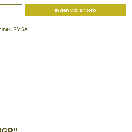
 Anzahl: Gib den gewünschten Wert ein 
In den Warenkorb
mmer:
RMSA
 IGP"