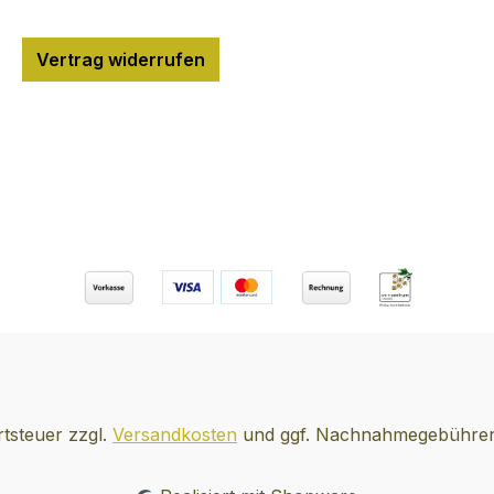
Domäne
erfolgt eine sterile
stellen l
 Zeit im
Kaltabfüllung.
Zeit, Li
Vertrag widerrufen
amilie
Trockener, fruchtiger
Wachold
und leichter Rosewein,
dabei in
der ausgezeichnet ist,
geflosse
wenn sehr kalt
eingesc
getrunken, und der sich
Über Th
ten das
zu allen Gelegenheiten
Dry Gin 
chen
eignet Der Wein eignet
Produkt 
edig
sich zu allen Gängen,
Auswahl
970
passt besonders gut zu
an. Die 
ut die
Vorspeisen, leichten
Aromen 
e den
Speisen, gegrilltem Fisch
Wachold
Weise
und Pizza. Über das
dazu de
n Stand
Weingut In dem
geben. 
ehr
Städtchen Bardolino, nur
Koriande
rtsteuer zzgl.
Versandkosten
und ggf. Nachnahmegebühren,
lani
einen Steinwurf vom
Zitrone
Ufer des Gardasees
Angelik