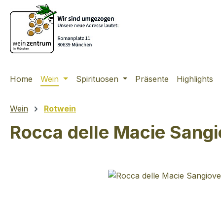
m Hauptinhalt springen
Zur Suche springen
Zur Hauptnavigation springen
Home
Wein
Spirituosen
Präsente
Highlights
Wein
Rotwein
Rocca delle Macie Sangi
Bildergalerie überspringen