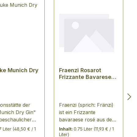
ke Munich Dry
Fraenzi Rosarot
Frizzante Bavarese
Rose
onsstätte der
Fraenzi (sprich: Fränzi)
unich Dry Gin"
ist ein Frizzante
 beschaulicher
bavaraese rosé aus dem
f in
Fürstl. Castell'sches
7 Liter
(48,50 € / 1
Inhalt:
0.75 Liter
(11,93 € / 1
/Maxvorstadt,
Domänenamt -
Liter)